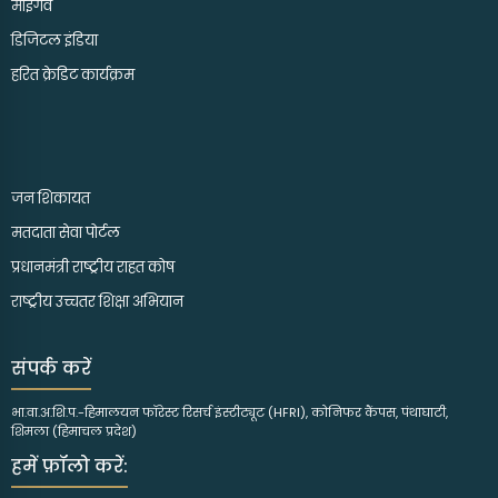
माईगव
डिजिटल इंडिया
हरित क्रेडिट कार्यक्रम
जन शिकायत
मतदाता सेवा पोर्टल
प्रधानमंत्री राष्ट्रीय राहत कोष
राष्ट्रीय उच्चतर शिक्षा अभियान
संपर्क करें
भा.वा.अ.शि.प.-हिमालयन फॉरेस्ट रिसर्च इंस्टीट्यूट (HFRI), कोनिफर कैंपस, पंथाघाटी,
शिमला (हिमाचल प्रदेश)
हमें फ़ॉलो करें: