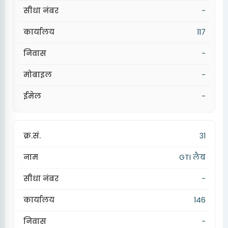
-
117
-
-
-
31
GTI लैब
-
146
-