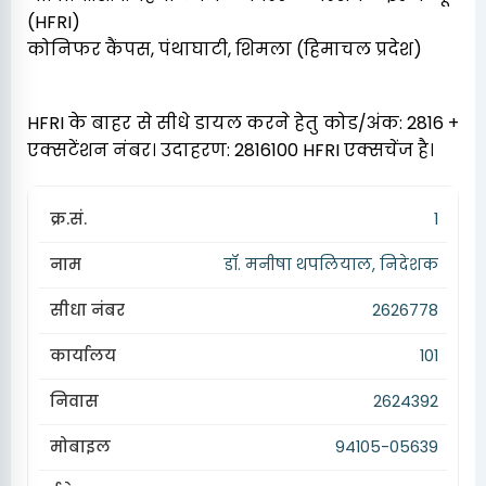
(HFRI)
कोनिफर कैंपस, पंथाघाटी, शिमला (हिमाचल प्रदेश)
HFRI के बाहर से सीधे डायल करने हेतु कोड/अंक: 2816 +
एक्सटेंशन नंबर। उदाहरण: 2816100 HFRI एक्सचेंज है।
1
डॉ. मनीषा थपलियाल, निदेशक
2626778
101
2624392
94105-05639