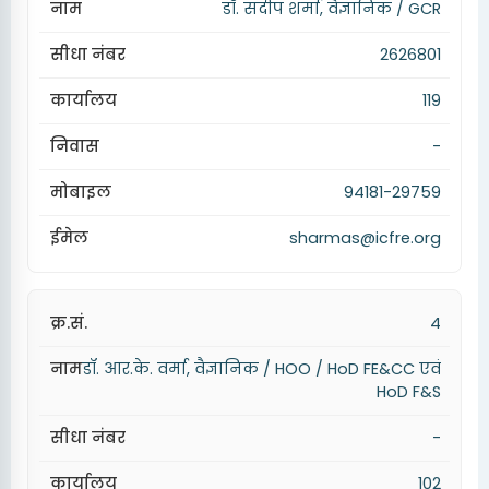
डॉ. संदीप शर्मा, वैज्ञानिक / GCR
2626801
119
-
94181-29759
sharmas@icfre.org
4
डॉ. आर.के. वर्मा, वैज्ञानिक / HOO / HoD FE&CC एवं
HoD F&S
-
102