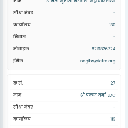
श्रीमती सुनीता नरवाल, सहायक लेखा
-
130
-
8219826724
negibs@icfre.org
27
श्री पंकज वर्मा, LDC
-
119