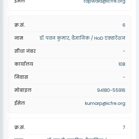
tapwala@icfre.org
6
डॉ. पवन कुमार, वैज्ञानिक / HoD एक्सटेंशन
-
108
-
94180-55916
kumarp@icfre.org
7