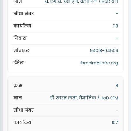
डॉ. एम.डी. इब्राहिम, वैज्ञानिक / HoD GTI
-
118
-
94018-04506
ibrahim@icfre.org
8
डॉ. स्वरन लता, वैज्ञानिक / HoD SFM
-
107