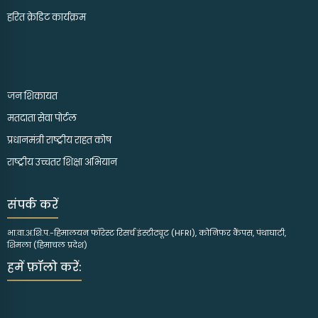
हरित क्रेडिट कार्यक्रम
जन शिकायत
मतदाता सेवा पोर्टल
प्रधानमंत्री राष्ट्रीय राहत कोष
राष्ट्रीय उच्चतर शिक्षा अभियान
संपर्क करें
भा.वा.अ.शि.प.-हिमालयन फॉरेस्ट रिसर्च इंस्टीट्यूट (HFRI), कोनिफर कैंपस, पंथाघाटी,
शिमला (हिमाचल प्रदेश)
हमें फ़ॉलो करें: