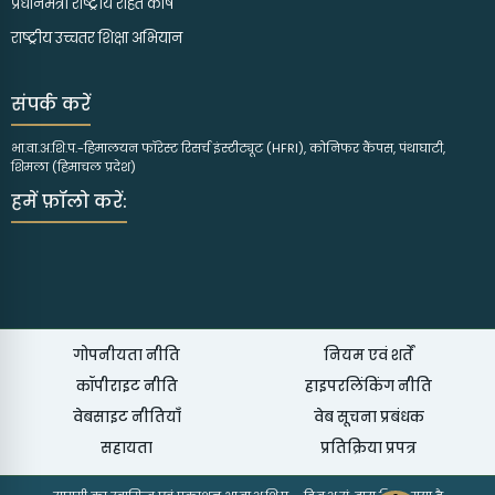
प्रधानमंत्री राष्ट्रीय राहत कोष
राष्ट्रीय उच्चतर शिक्षा अभियान
संपर्क करें
भा.वा.अ.शि.प.-हिमालयन फॉरेस्ट रिसर्च इंस्टीट्यूट (HFRI), कोनिफर कैंपस, पंथाघाटी,
शिमला (हिमाचल प्रदेश)
हमें फ़ॉलो करें:
गोपनीयता नीति
नियम एवं शर्तें
कॉपीराइट नीति
हाइपरलिंकिंग नीति
वेबसाइट नीतियाँ
वेब सूचना प्रबंधक
सहायता
प्रतिक्रिया प्रपत्र